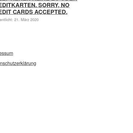
EDITKARTEN. SORRY, NO
EDIT CARDS ACCEPTED.
entlicht: 21. März 2020
ressum
nschutzerklärung