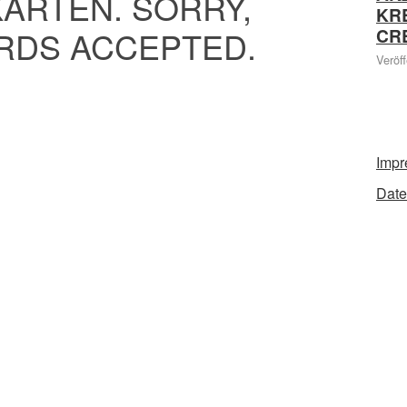
ARTEN. SORRY,
KR
RDS ACCEPTED.
CR
Veröff
Imp
Date