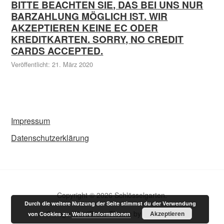
BITTE BEACHTEN SIE, DAS BEI UNS NUR
BARZAHLUNG MÖGLICH IST. WIR
AKZEPTIEREN KEINE EC ODER
KREDITKARTEN. SORRY, NO CREDIT
CARDS ACCEPTED.
Veröffentlicht: 21. März 2020
Impressum
Datenschutzerklärung
Copyright © 2026 Schlösselgarten.
Durch die weitere Nutzung der Seite stimmst du der Verwendung
Omega WordPress Theme by
ThemeHall
Akzeptieren
von Cookies zu.
Weitere Informationen