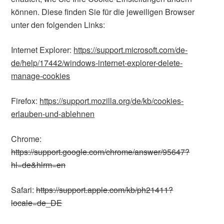
können. Diese finden Sie für die jeweiligen Browser
unter den folgenden Links:
Internet Explorer:
https://support.microsoft.com/de-
de/help/17442/windows-internet-explorer-delete-
manage-cookies
Firefox:
https://support.mozilla.org/de/kb/cookies-
erlauben-und-ablehnen
Chrome:
https://support.google.com/chrome/answer/95647?
hl=de&hlrm=en
Safari:
https://support.apple.com/kb/ph21411?
locale=de_DE