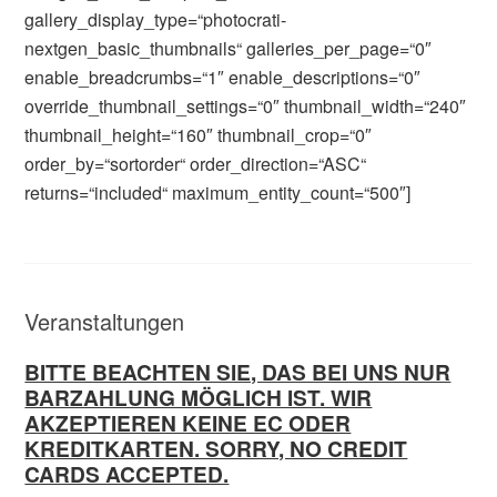
gallery_display_type=“photocrati-
nextgen_basic_thumbnails“ galleries_per_page=“0″
enable_breadcrumbs=“1″ enable_descriptions=“0″
override_thumbnail_settings=“0″ thumbnail_width=“240″
thumbnail_height=“160″ thumbnail_crop=“0″
order_by=“sortorder“ order_direction=“ASC“
returns=“included“ maximum_entity_count=“500″]
Veranstaltungen
BITTE BEACHTEN SIE, DAS BEI UNS NUR
BARZAHLUNG MÖGLICH IST. WIR
AKZEPTIEREN KEINE EC ODER
KREDITKARTEN. SORRY, NO CREDIT
CARDS ACCEPTED.