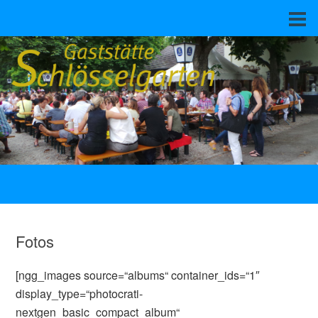
Fotos
[ngg_images source=“albums“ container_ids=“1″
display_type=“photocrati-
nextgen_basic_compact_album“