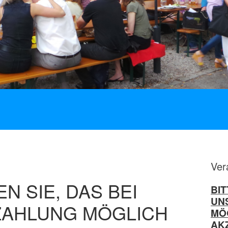
Ver
N SIE, DAS BEI
BIT
UN
ZAHLUNG MÖGLICH
MÖG
AK