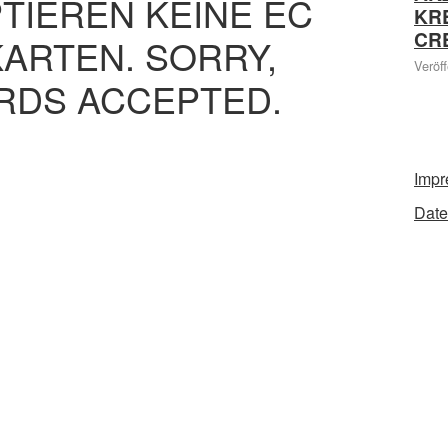
PTIEREN KEINE EC
KR
CR
ARTEN. SORRY,
Veröff
RDS ACCEPTED.
Imp
Date