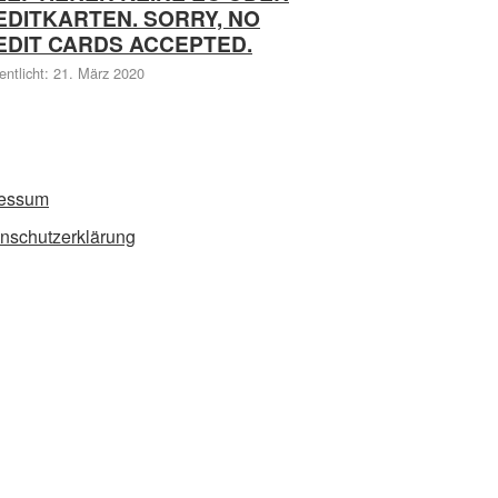
EDITKARTEN. SORRY, NO
EDIT CARDS ACCEPTED.
entlicht: 21. März 2020
ressum
nschutzerklärung